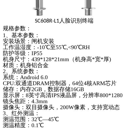
人脸识别终端
SC608R-L1
规格参数：
1、基本参数：
安装场景：闸机安装
工作温湿度：-10℃至55℃,<90℃RH
防护等级：IP55
机身尺寸
：439*128*21mm（机身高*宽*厚)
材质：机身铝合金
2、系统参数：
系统：Android 6.0
CPU:双通道DRAM控制器，64位4核ARM芯片
储存：内存2GB，数据存储16GB
显示屏：8英寸高清IPS液晶屏，分辨率800*1280
镜头焦距：4.3mm
摄像头：双目摄像头，200W像素，支持宽动态
3、红外测温：
测温范围：32℃—45℃
测温精度：0.1℃