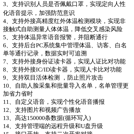
3、支持
识别人员是否佩戴口罩，实现定向人性
化语音提示，加强防范意识
4、支持外接高精度红外体温检测模块，实现非
接触式自助测量人体体温，降低交叉感染风险
5、支持体温异常语音报警，并阻断通行
6、支持后台
PC
系统集中管理体温、访客、白名
单等通行记录，数据实时可追溯
7、支持外接身份证读卡器，实现人证比对功能
8、支持外接
IC/ID
读卡器，实现人卡比对功能
9、支持双目活体检测
，防止照片攻击
10、自助人脸采集和批量导入名单，名单管理更
加省力省时
11、自定义语音，实现个性化语音播报
12、支持图片和视频广告播放
13、高达
150000
条数据
(
循环写入
)
14、支持管理端的远程升级和
U
盘升级
15、接口开放，支持二次开发对接