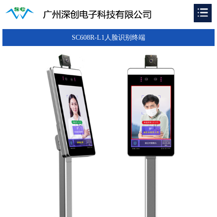
SC608R-L1人脸识别终端