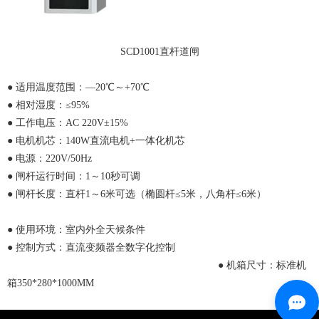
SCD1001直杆道闸
● 适用温度范围：—20℃～+70℃
● 相对湿度：≤95%
● 工作电压：AC 220V±15%
● 电机机芯：140W直流电机+一体化机芯
● 电源：220V/50Hz
● 闸杆运行时间：1～10秒可调
● 闸杆长度：直杆1～6米可选（椭圆杆≤5米，八角杆≤6米）
● 使用环境：室内外全天候条件
● 控制方式：直流变频器全数字化控制
● 机箱尺寸：标准机
箱350*280*1000MM